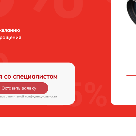
 желанию
бращения
я со специалистом
Оставить заявку
есь c
политикой конфиденциальности