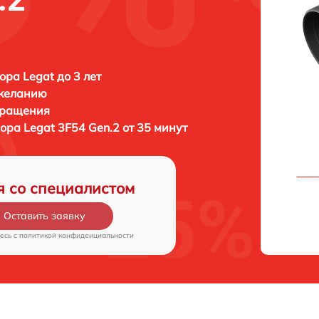
ора Legat до 3 лет
 желанию
бращения
зора
Legat 3F54 Gen.2 от 35 минут
я со специалистом
Оставить заявку
есь c
политикой конфиденциальности