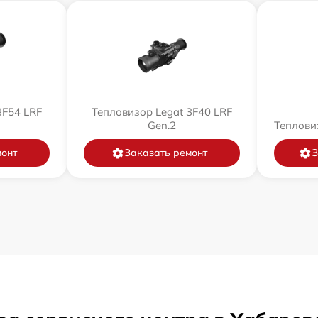
3F54 LRF
Тепловизор Legat 3F40 LRF
Gen.2
Теплови
монт
Заказать ремонт
З