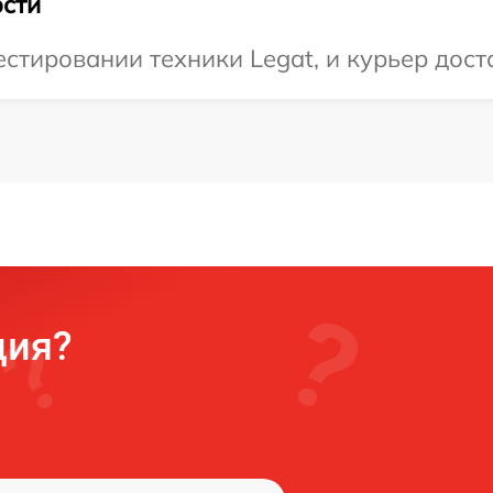
сти
тировании техники Legat, и курьер доста
ция?