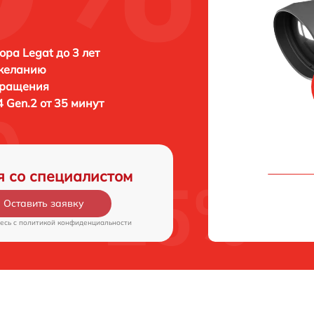
ора Legat до 3 лет
 желанию
бращения
4 Gen.2 от 35 минут
я со специалистом
Оставить заявку
есь c
политикой конфиденциальности