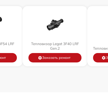
3F54 LRF
Тепловизор Legat 3F40 LRF
Gen.2
Теплови
монт
Заказать ремонт
З