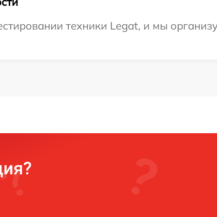
сти
тировании техники Legat, и мы организу
ция?